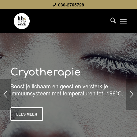
030-2765728
Cryotherapie
Boost je lichaam en geest en versterk je
immuunsysteem met temperaturen tot -196°C.
LEES MEER