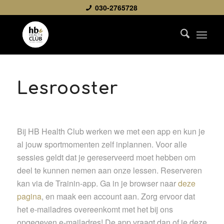
030-2765728
Lesrooster
Bij HB Health Club werken we met een app en kun je
al jouw sportmomenten zelf inplannen. Voor alle
sessies geldt dat je gereserveerd moet hebben om
deel te kunnen nemen aan onze lessen. Reserveren
kan via de Trainin-app. Ga in je browser naar
deze
pagina
, en maak een account aan. Zorg ervoor dat
het e-mailadres overeenkomt met het bij ons
opgegeven e-mailadres! De app vraagt dan of je deze